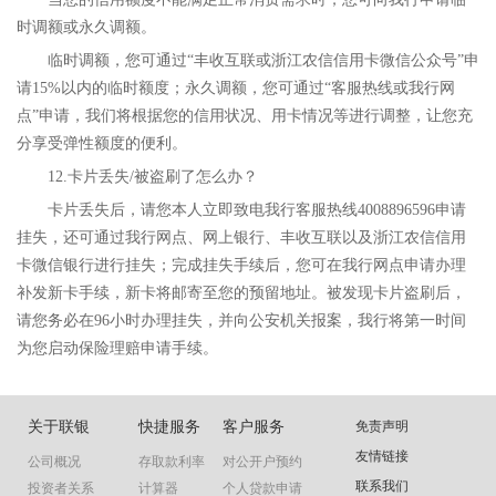
时调额或永久调额。
临时调额，您可通过“丰收互联或浙江农信信用卡微信公众号”申
请15%以内的临时额度；永久调额，您可通过“客服热线或我行网
点”申请，我们将根据您的信用状况、用卡情况等进行调整，让您充
分享受弹性额度的便利。
12.卡片丢失/被盗刷了怎么办？
卡片丢失后，请您本人立即致电我行客服热线4008896596申请
挂失，还可通过我行网点、网上银行、丰收互联以及浙江农信信用
卡微信银行进行挂失；完成挂失手续后，您可在我行网点申请办理
补发新卡手续，新卡将邮寄至您的预留地址。被发现卡片盗刷后，
请您务必在96小时办理挂失，并向公安机关报案，我行将第一时间
为您启动保险理赔申请手续。
关于联银
快捷服务
客户服务
免责声明
友情链接
公司概况
存取款利率
对公开户预约
联系我们
投资者关系
计算器
个人贷款申请