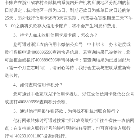
卡账户在浙江省农村金融机构系统内开户机构所属地区分配到的新
日期设定，杭州地区一般为15日。到期还款日为账单日次日起的第
25天，另外我行信用卡还有3天宽限期，您需要在宽限期第三天下午
5：00之前将欠款存入信用卡账户，将不会产生利息和费用。
3、持卡人如未收到信用卡发卡函，怎么办？
您可通过浙江农信信用卡微信公众号—申卡绑卡—办卡进度或
拨打客服电话4008896596查询快递信息。若查询结果已被签收，您
可至柜面或拨打4008896596申请补换卡；若查询结果为已退回邮局
（需一个月左右时间），请耐心等待，我行会主动与您联系重新寄
送卡片。
4、如何查询信用卡积分？
您可通过丰收互联APP信用卡板块、浙江农信信用卡微信公众号
或拨打4008896596查询积分余额。
5、通过他行网银转账还款，为何找不到杭州联合银行？
他行网银转账时可通过搜索“浙江农商银行”汇往全省任一农信网
点；在支持输入联行行号的银行网银转账界面，也可直接输入联行
行号“402331001180”搜索到我行。