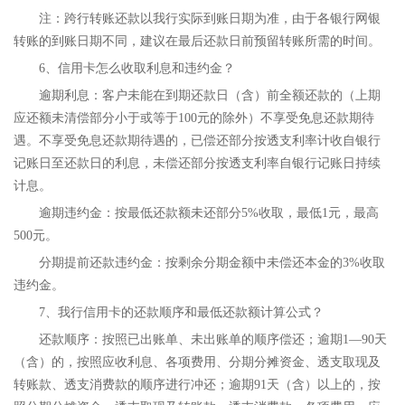
注：跨行转账还款以我行实际到账日期为准，由于各银行网银
转账的到账日期不同，建议在最后还款日前预留转账所需的时间。
6、信用卡怎么收取利息和违约金？
逾期利息：客户未能在到期还款日（含）前全额还款的（上期
应还额未清偿部分小于或等于100元的除外）不享受免息还款期待
遇。不享受免息还款期待遇的，已偿还部分按透支利率计收自银行
记账日至还款日的利息，未偿还部分按透支利率自银行记账日持续
计息。
逾期违约金：按最低还款额未还部分5%收取，最低1元，最高
500元。
分期提前还款违约金：按剩余分期金额中未偿还本金的3%收取
违约金。
7、我行信用卡的还款顺序和最低还款额计算公式？
还款顺序：按照已出账单、未出账单的顺序偿还；逾期1—90天
（含）的，按照应收利息、各项费用、分期分摊资金、透支取现及
转账款、透支消费款的顺序进行冲还；逾期91天（含）以上的，按