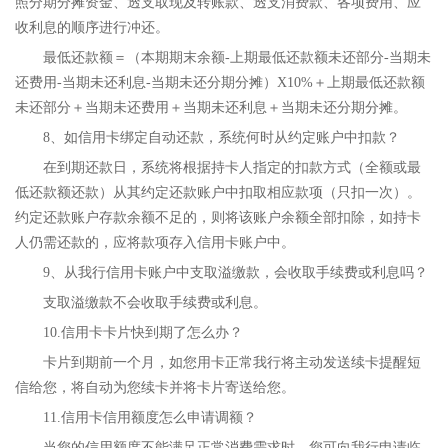
照分期分摊资金、透支取现及转账款、透支消费款、各项费用、应
收利息的顺序进行冲还。
最低还款额＝（本期期末余额-上期最低还款额未还部分-当期未
还费用-当期未还利息-当期未还分期分摊）X10%＋上期最低还款额
未还部分＋当期未还费用＋当期未还利息＋当期未还分期分摊。
8、如信用卡绑定自动还款，系统何时从约定账户中扣款？
在到期还款日，系统将根据持卡人指定的扣款方式（全额或最
低还款额还款）从其约定还款账户中扣取相应款项（只扣一次）。
约定还款账户存款余额不足的，则将该账户余额全部扣除，如持卡
人仍需还款的，应将款项存入信用卡账户中。
9、从我行信用卡账户中支取溢缴款，会收取手续费或利息吗？
支取溢缴款不会收取手续费或利息。
10.信用卡卡片快到期了怎么办？
卡片到期前一个月，如您用卡正常我行将主动发送续卡提醒短
信给您，将自动为您续卡并将卡片寄送给您。
11.信用卡信用额度怎么申请调额？
当您的信用额度不能满足正常消费需求时，您可向我行申请临